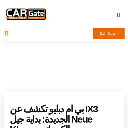
Call Now
بي ام دبليو تكشف عن IX3
الجديدة: بداية جيل Neue