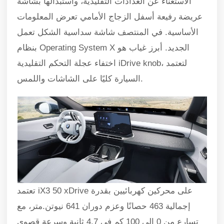
الاستغناء عن العدادات التقليدية، واستبدالها بشاشة
عريضة رفيعة أسفل الزجاج الأمامي تعرض المعلومات
الأساسية. في المنتصف شاشة سداسية الشكل تعمل
بنظام Operating System X الجديد. أبرز غياب هو
اختفاء عجلة التحكم التقليدية iDrive knob، لتعتمد
السيارة كليًا على الشاشات واللمس.
تعتمد iX3 50 xDrive على محركين كهربائيين بقدرة
إجمالية 463 حصانًا وعزم دوران 641 نيوتن.متر، مع
تسارع من 0 إلى 100 كم في 4.7 ثانية وسرعة قصوى