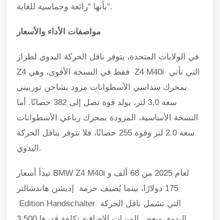
بأنها “رائعة وحماسية للغاية”.
مواصفات الأداء والأسعار
في الولايات المتحدة، يتوفر ناقل الحركة اليدوي لطراز
Z4 فقط في النسخة الأقوى، وهي Z4 M40i التي تأتي
بمحرك سداسي الأسطوانات مزود بشاحن توربيني
سعة 3.0 لتر، يولد قوة تصل إلى 382 حصانًا. أما
النسخة الأساسية، المزودة بمحرك رباعي الأسطوانات
سعة 2.0 لتر وقوة 255 حصانًا، فلا تتوفر بناقل الحركة
اليدوي.
تبدأ أسعار BMW Z4 M40i لعام 2025 من 68 ألف و
175 دولارًا، بينما يُضيف حزمة إديشن هاندشالتر
Edition Handschalter التي تشمل ناقل الحركة
اليدوي وبعض الميزات الإضافية تكلفة قدرها 3,500